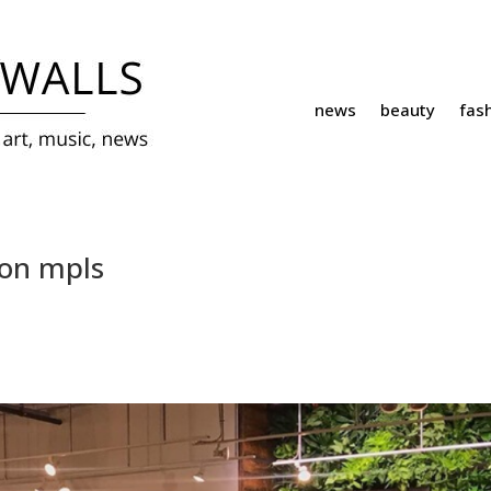
news
beauty
fas
ion mpls